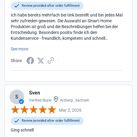
Review provided after order fulfillment
Ich habe bereits mehrfach bei tink bestellt und bin jedes Mal
sehr zufrieden gewesen. Die Auswahl an Smart-Home
Produkten ist groß und die Beschreibungen helfen bei der
Entscheidung. Besonders positiv finde ich den
Kundenservice - freundlich, kompetent und schnell
erreichbar. Meine Fragen wurden immer gut beantwortet.
See more
Lieferung und Abwicklung liefen ebenfalls problemlos.
Klare Empfehlung von mir!
Share
Sven
S
Verified Buyer
Arzberg , Sachsen
Mar 2, 2026
Review provided after order fulfillment
Ging schnell