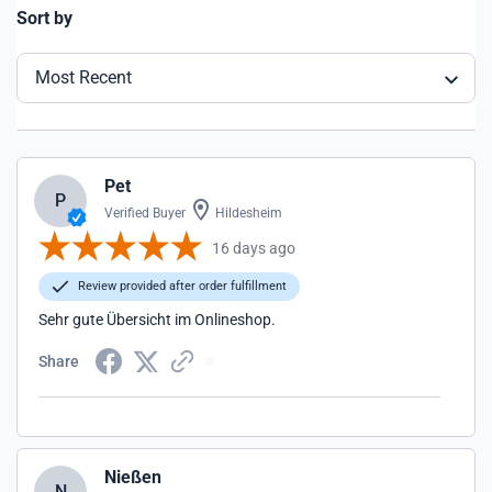
Sort by
Most Recent
Pet
P
Verified Buyer
Hildesheim
16 days ago
Review provided after order fulfillment
Sehr gute Übersicht im Onlineshop.
Share
Nießen
N